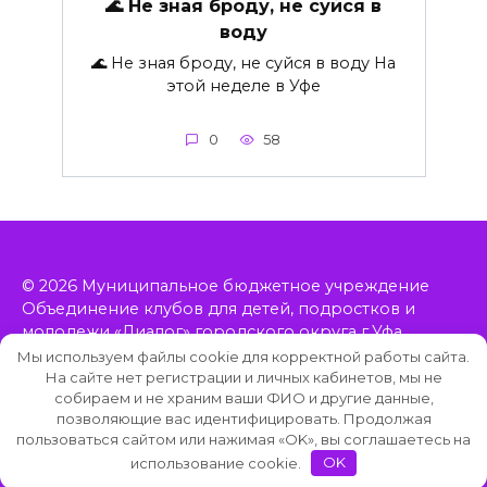
🌊 Не зная броду, не суйся в
воду
🌊 Не зная броду, не суйся в воду На
этой неделе в Уфе
0
58
© 2026 Муниципальное бюджетное учреждение
Объединение клубов для детей, подростков и
молодежи «Диалог» городского округа г.Уфа
Республики Башкортостан, включает в себя 11
Мы используем файлы cookie для корректной работы сайта.
клубов, расположенных в Орджоникидзевском
На сайте нет регистрации и личных кабинетов, мы не
собираем и не храним ваши ФИО и другие данные,
районе Уфы.
позволяющие вас идентифицировать. Продолжая
пользоваться сайтом или нажимая «OK», вы соглашаетесь на
использование cookie.
OK