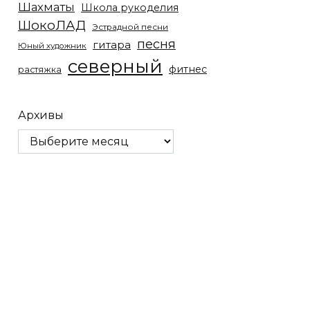
Шахматы
Школа рукоделия
ШокоЛАД
Эстрадной песни
песня
гитара
Юный художник
северный
фитнес
растяжка
Архивы