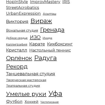
HopInStyle
ImprovMastery
IRIS
StreetAcrobatics
UrbanExpression
Асылташ
Вираж
Виктория
Гренада
Вокальная студия
ИЗО
Доброе сердце
Имидж
Карате
Кикбоксинг
Каллиграфия
Кристалл
Настольный теннис
Радуга
Орлёнок
Рекорд
Танцевальная студия
Творческая мастерская
Театральная студия
Уфа
Умелые руки
Футбол
Хоккей
Чистописание