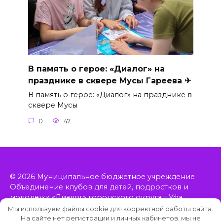
В память о герое: «Диалог» на
празднике в сквере Мусы Гареева ✈
В память о герое: «Диалог» на празднике в
сквере Мусы
0
47
© 2026 Муниципальное бюджетное учреждение
Объединение клубов для детей, подростков и
молодежи «Диалог» городского округа г.Уфа
Республики Башкортостан, включает в себя 11
Мы используем файлы cookie для корректной работы сайта.
клубов, расположенных в Орджоникидзевском
На сайте нет регистрации и личных кабинетов, мы не