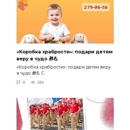
«Коробка храбрости»: подари детям
веру в чудо 🎁💪
«Коробка храбрости»: подари детям веру
в чудо 🎁💪 С
0
224