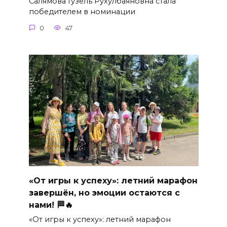
Салямова Гузель Рухулбаяновна стала
победителем в номинации
0
47
«От игры к успеху»: летний марафон
завершён, но эмоции остаются с
нами! 🏁🔥
«От игры к успеху»: летний марафон