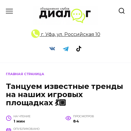
Перейти
к
содержанию
г. Уфа, ул. Российская 10
ГЛАВНАЯ СТРАНИЦА
Танцуем известные тренды
на наших игровых
площадках 💃🏼
НА ЧТЕНИЕ
ПРОСМОТРОВ
1 мин
84
ОПУБЛИКОВАНО