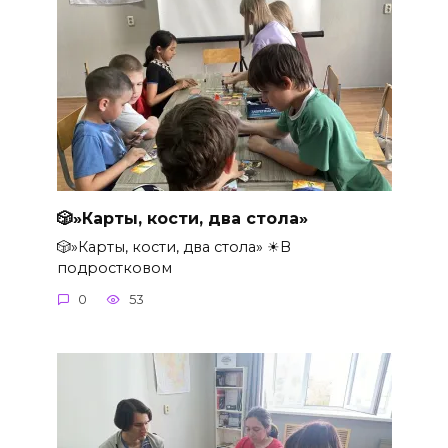
🎲»Карты, кости, два стола»
🎲»Карты, кости, два стола» ☀В
подростковом
0
53