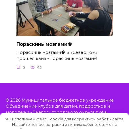
Пораскинь мозгами🧠
Пораскинь мозгами🧠 В «Северном»
прошёл квиз «Пораскинь мозгами»!
0
45
© 2026 Муниципальное бюджетное учреждение
Объединение клубов для детей, подростков и
молодежи «Диалог» городского округа г.Уфа
Республики Башкортостан, включает в себя 11
Мы используем файлы cookie для корректной работы сайта.
клубов, расположенных в Орджоникидзевском
На сайте нет регистрации и личных кабинетов, мы не