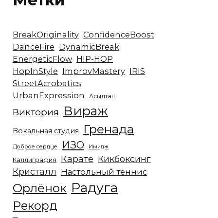
Метки
BreakOriginality
ConfidenceBoost
DanceFire
DynamicBreak
EnergeticFlow
HIP-HOP
HopInStyle
ImprovMastery
IRIS
StreetAcrobatics
UrbanExpression
Асылташ
Вираж
Виктория
Гренада
Вокальная студия
ИЗО
Доброе сердце
Имидж
Карате
Кикбоксинг
Каллиграфия
Кристалл
Настольный теннис
Радуга
Орлёнок
Рекорд