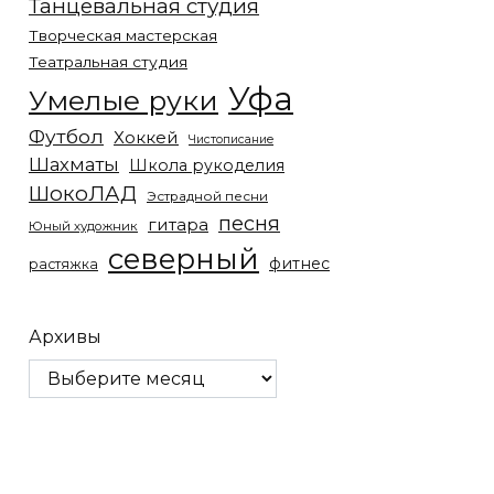
Танцевальная студия
Творческая мастерская
Театральная студия
Уфа
Умелые руки
Футбол
Хоккей
Чистописание
Шахматы
Школа рукоделия
ШокоЛАД
Эстрадной песни
песня
гитара
Юный художник
северный
фитнес
растяжка
Архивы