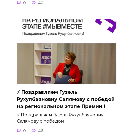
0
40
⚡ Поздравляем Гузель
Рухулбаяновну Салямову с победой
на региональном этапе Премии !
⚡ Поздравляем Гузель Рухулбаяновну
Салямову с победой
0
46