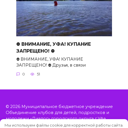
⛔ ВНИМАНИЕ, УФА! КУПАНИЕ
ЗАПРЕЩЕНО! ⛔
⛔ ВНИМАНИЕ, УФА! КУПАНИЕ
ЗАПРЕЩЕНО! ⛔ Друзья, в связи
0
51
© 2026 Муниципальное бюджетное учреждение
Объединение клубов для детей, подростков и
молодежи «Диалог» городского округа г.Уфа
Республики Башкортостан, включает в себя 11
Мы используем файлы cookie для корректной работы сайта.