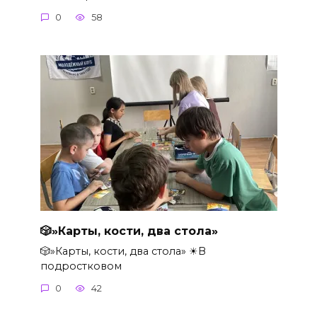
0
58
🎲»Карты, кости, два стола»
🎲»Карты, кости, два стола» ☀В
подростковом
0
42