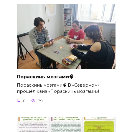
Пораскинь мозгами🧠
Пораскинь мозгами🧠 В «Северном»
прошёл квиз «Пораскинь мозгами»!
0
39