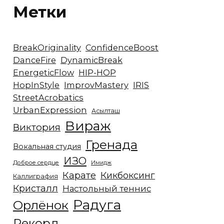
Метки
BreakOriginality
ConfidenceBoost
DanceFire
DynamicBreak
EnergeticFlow
HIP-HOP
HopInStyle
ImprovMastery
IRIS
StreetAcrobatics
UrbanExpression
Асылташ
Вираж
Виктория
Гренада
Вокальная студия
ИЗО
Доброе сердце
Имидж
Карате
Кикбоксинг
Каллиграфия
Кристалл
Настольный теннис
Радуга
Орлёнок
Рекорд