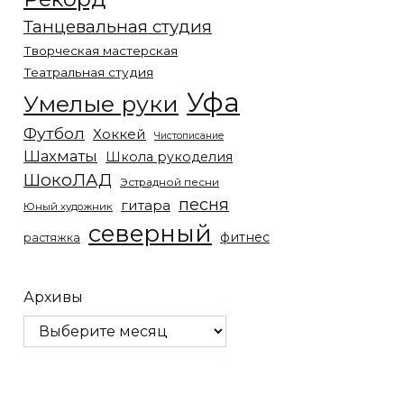
Танцевальная студия
Творческая мастерская
Театральная студия
Уфа
Умелые руки
Футбол
Хоккей
Чистописание
Шахматы
Школа рукоделия
ШокоЛАД
Эстрадной песни
песня
гитара
Юный художник
северный
фитнес
растяжка
Архивы