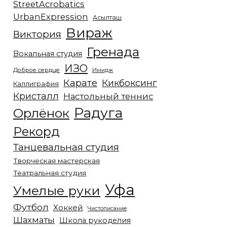
StreetAcrobatics
UrbanExpression
Асылташ
Вираж
Виктория
Гренада
Вокальная студия
ИЗО
Доброе сердце
Имидж
Карате
Кикбоксинг
Каллиграфия
Кристалл
Настольный теннис
Радуга
Орлёнок
Рекорд
Танцевальная студия
Творческая мастерская
Театральная студия
Уфа
Умелые руки
Футбол
Хоккей
Чистописание
Шахматы
Школа рукоделия