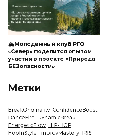
🏔Молодежный клуб РГО
«Север» поделится опытом
участия в проекте «Природа
БЕЗопасности»
Метки
BreakOriginality
ConfidenceBoost
DanceFire
DynamicBreak
EnergeticFlow
HIP-HOP
HopInStyle
ImprovMastery
IRIS