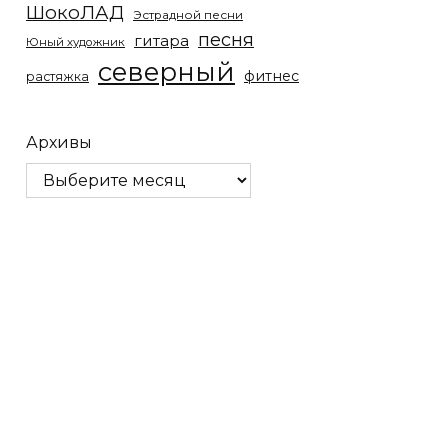
ШокоЛАД
Эстрадной песни
песня
гитара
Юный художник
северный
фитнес
растяжка
Архивы