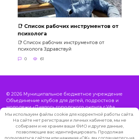
📑 Список рабочих инструментов от
психолога
📑 Список рабочих инструментов от
психолога Здравствуй
0
61
© 2026 Муниципальное бюджетное учреждение
Объединение клубов для детей, подростков и
молодежи «Диалог» городского округа г.Уфа
Республики Башкортостан, включает в себя 11
Мы используем файлы cookie для корректной работы сайта.
клубов, расположенных в Орджоникидзевском
На сайте нет регистрации и личных кабинетов, мы не
собираем и не храним ваши ФИО и другие данные,
районе Уфы.
позволяющие вас идентифицировать. Продолжая
пользоваться сайтом или нажимая «OK», вы соглашаетесь на