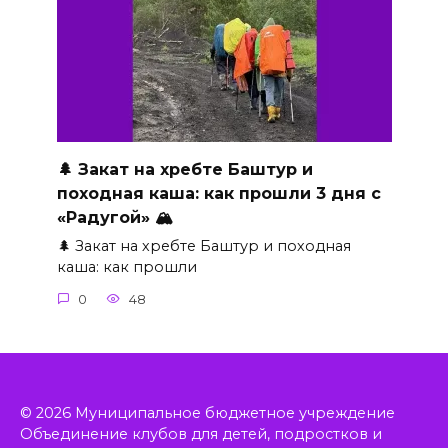
🌲 Закат на хребте Баштур и
походная каша: как прошли 3 дня с
«Радугой» 🏔
🌲 Закат на хребте Баштур и походная
каша: как прошли
0
48
© 2026 Муниципальное бюджетное учреждение
Объединение клубов для детей, подростков и