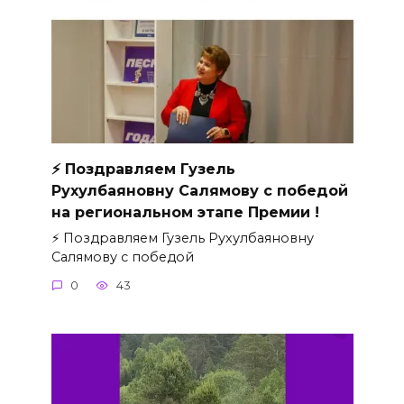
⚡ Поздравляем Гузель
Рухулбаяновну Салямову с победой
на региональном этапе Премии !
⚡ Поздравляем Гузель Рухулбаяновну
Салямову с победой
0
43