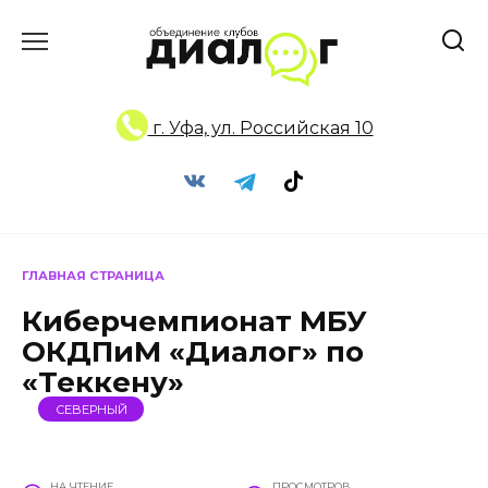
Перейти
к
содержанию
г. Уфа, ул. Российская 10
ГЛАВНАЯ СТРАНИЦА
Киберчемпионат МБУ
ОКДПиМ «Диалог» по
«Теккену»
СЕВЕРНЫЙ
НА ЧТЕНИЕ
ПРОСМОТРОВ