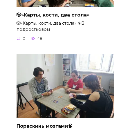
🎲»Карты, кости, два стола»
🎲»Карты, кости, два стола» ☀В
подростковом
0
48
Пораскинь мозгами🧠