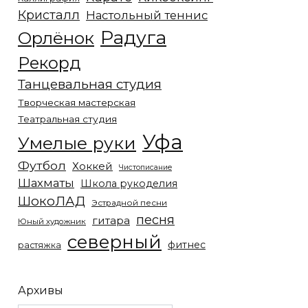
Кристалл
Настольный теннис
Радуга
Орлёнок
Рекорд
Танцевальная студия
Творческая мастерская
Театральная студия
Уфа
Умелые руки
Футбол
Хоккей
Чистописание
Шахматы
Школа рукоделия
ШокоЛАД
Эстрадной песни
песня
гитара
Юный художник
северный
фитнес
растяжка
Архивы