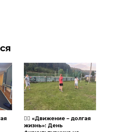
ся
гая
🏃‍♂ «Движение – долгая
жизнь»: День