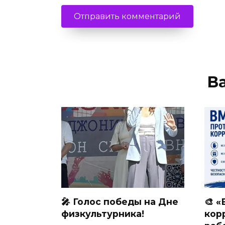
В
🎤 Голос победы на Дне
🎨 
физкультурника!
кор