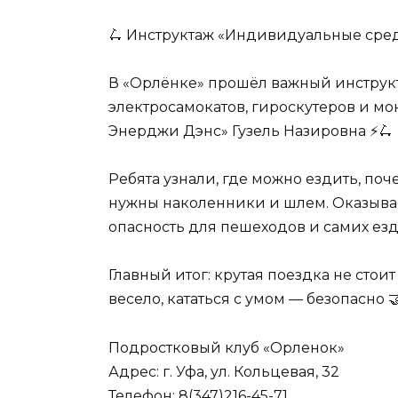
🛴 Инструктаж «Индивидуальные сре
В «Орлёнке» прошёл важный инструк
электросамокатов, гироскутеров и мо
Энерджи Дэнс» Гузель Назировна ⚡🛴
Ребята узнали, где можно ездить, поч
нужны наколенники и шлем. Оказывает
опасность для пешеходов и самих езд
Главный итог: крутая поездка не стои
весело, кататься с умом — безопасно 
Подростковый клуб «Орленок»
Адрес: г. Уфа, ул. Кольцевая, 32
Телефон: 8(347)216-45-71