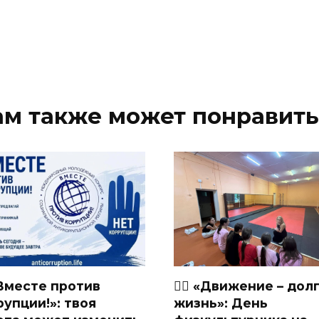
ам также может понравить
«Вместе против
🏃‍♂ «Движение – дол
рупции!»: твоя
жизнь»: День