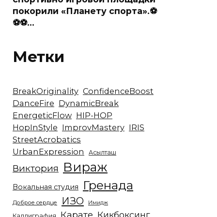
покорили «Планету спорта».⚽
⚽⚽…
Метки
BreakOriginality
ConfidenceBoost
DanceFire
DynamicBreak
EnergeticFlow
HIP-HOP
HopInStyle
ImprovMastery
IRIS
StreetAcrobatics
UrbanExpression
Асылташ
Вираж
Виктория
Гренада
Вокальная студия
ИЗО
Доброе сердце
Имидж
Карате
Кикбоксинг
Каллиграфия