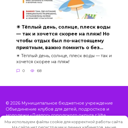
☀ Тёплый день, солнце, плеск воды
— так и хочется скорее на пляж! Но
чтобы отдых был по-настоящему
приятным, важно помнить о без…
☀ Тёплый день, солнце, плеск воды — так и
хочется скорее на пляж!
0
68
© 2026 Муниципальное бюджетное учреждение
Объединение клубов для детей, подростков и
молодежи «Диалог» городского округа г.Уфа
Республики Башкортостан, включает в себя 11
Мы используем файлы cookie для корректной работы сайта.
клубов, расположенных в Орджоникидзевском
На сайте нет регистрации и личных кабинетов, мы не