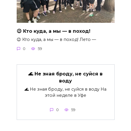
😉 Кто куда, а мы — в поход!
😉 Кто куда, а мы — в поход! Лето —
0
59
🌊 Не зная броду, не суйся в
воду
🌊 Не зная броду, не суйся в воду На
этой неделе в Уфе
0
59