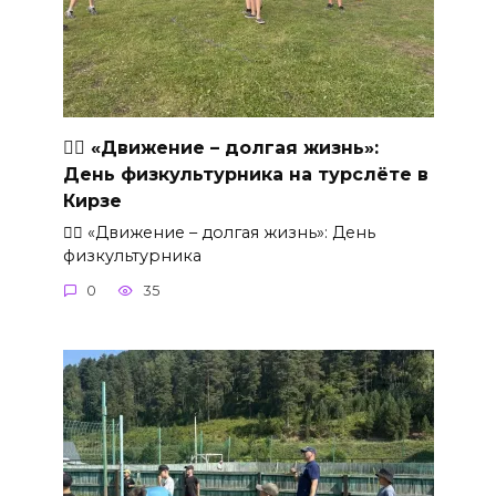
🏃‍♂ «Движение – долгая жизнь»:
День физкультурника на турслёте в
Кирзе
🏃‍♂ «Движение – долгая жизнь»: День
физкультурника
0
35