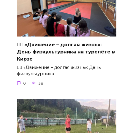
🏃‍♂ «Движение – долгая жизнь»:
День физкультурника на турслёте в
Кирзе
🏃‍♂ «Движение – долгая жизнь»: День
физкультурника
0
38