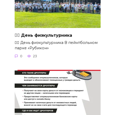
🏋‍♂ День физкультурника
🏋‍♂ День физкультурника В пейнтбольном
парке «Рубикон»
0
23