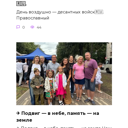
🇷🇺.
День воздушно — десантных войск🇷🇺.
Православный
0
44
✈ Подвиг — в небе, память — на
земле