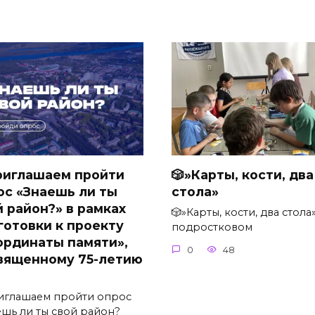
риглашаем пройти
🎲»Карты, кости, два
ос «Знаешь ли ты
стола»
й район?» в рамках
🎲»Карты, кости, два стола
готовки к проекту
подростковом
ординаты памяти»,
0
48
вященному 75-летию
…
иглашаем пройти опрос
ешь ли ты свой район?