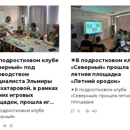
 подростковом клубе
☀В подростковом к
верный» под
«Северный» прошла
оводством
летняя площадка
циалиста Эльмиры
«Летний ородок»
хатаровой, в рамках
☀В подростковом клубе
них игровых
«Северный» прошла летн
щадок, прошла иг…
площадка
подростковом клубе
0
40
ерный»
31