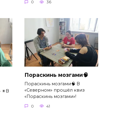
0
36
Пораскинь мозгами🧠
Пораскинь мозгами🧠 В
«Северном» прошёл квиз
» ☀В
«Пораскинь мозгами»!
0
41