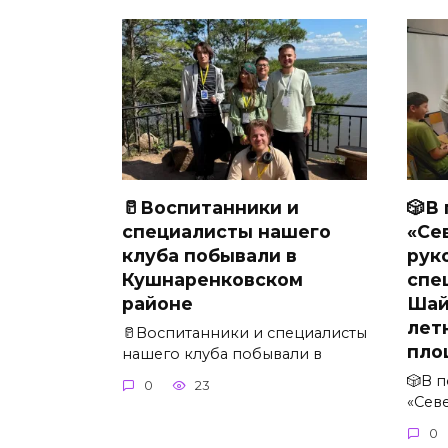
🥛Воспитанники и
🎲В
специалисты нашего
«Се
клуба побывали в
рук
Кушнаренковском
спе
районе
Шай
лет
🥛Воспитанники и специалисты
пло
нашего клуба побывали в
🎲В 
0
23
«Сев
0