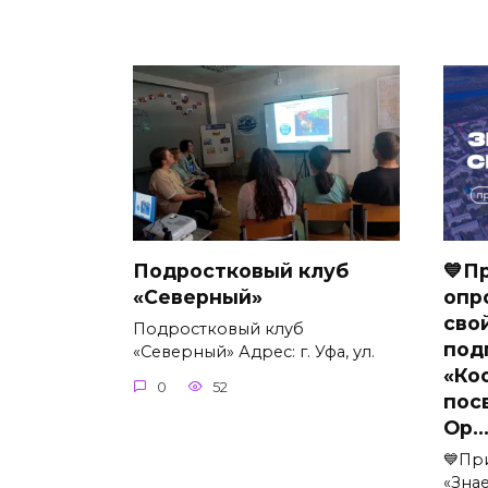
Подростковый клуб
💙П
«Северный»
опр
сво
Подростковый клуб
под
«Северный» Адрес: г. Уфа, ул.
«Ко
0
52
пос
Ор
💙Пр
«Зна