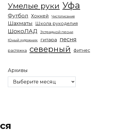
Уфа
Умелые руки
Футбол
Хоккей
Чистописание
Шахматы
Школа рукоделия
ШокоЛАД
Эстрадной песни
песня
гитара
Юный художник
северный
фитнес
растяжка
Архивы
ся