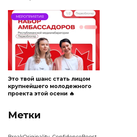
МЕРОПРИЯТИЯ
Это твой шанс стать лицом
крупнейшего молодежного
проекта этой осени 🔥
Метки
BreakOriginality
ConfidenceBoost