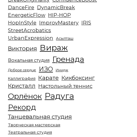
DanceFire
DynamicBreak
EnergeticFlow
HIP-HOP
HopInStyle
ImprovMastery
IRIS
StreetAcrobatics
UrbanExpression
Асылташ
Вираж
Виктория
Гренада
Вокальная студия
ИЗО
Доброе сердце
Имидж
Карате
Кикбоксинг
Каллиграфия
Кристалл
Настольный теннис
Радуга
Орлёнок
Рекорд
Танцевальная студия
Творческая мастерская
Театральная студия