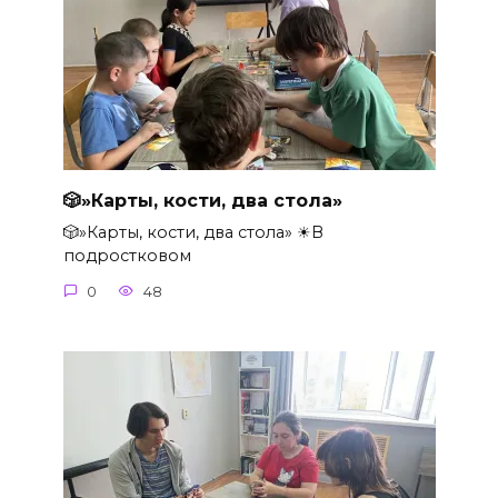
🎲»Карты, кости, два стола»
🎲»Карты, кости, два стола» ☀В
подростковом
0
48