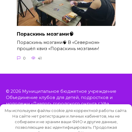
Пораскинь мозгами🧠
Пораскинь мозгами🧠 В «Северном»
прошёл квиз «Пораскинь мозгами»!
0
41
© 2026 Муниципальное бюджетное учреждение
Объединение клубов для детей, подростков и
молодежи «Диалог» городского округа г.Уфа
Республики Башкортостан, включает в себя 11
Мы используем файлы cookie для корректной работы сайта.
клубов, расположенных в Орджоникидзевском
На сайте нет регистрации и личных кабинетов, мы не
собираем и не храним ваши ФИО и другие данные,
районе Уфы.
позволяющие вас идентифицировать. Продолжая