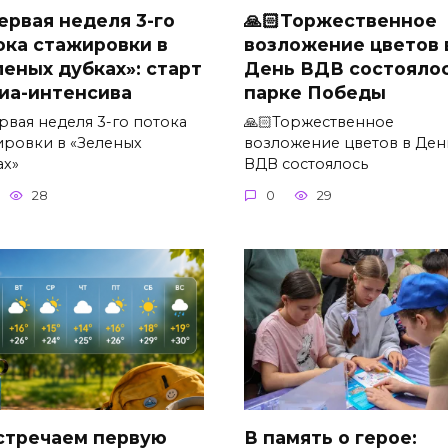
Первая неделя 3-го
🙏🏻Торжественное
ока стажировки в
возложение цветов 
леных дубках»: старт
День ВДВ состоялос
иа-интенсива
парке Победы
рвая неделя 3-го потока
🙏🏻Торжественное
ировки в «Зеленых
возложение цветов в Ден
ах»
ВДВ состоялось
28
0
29
стречаем первую
В память о герое: