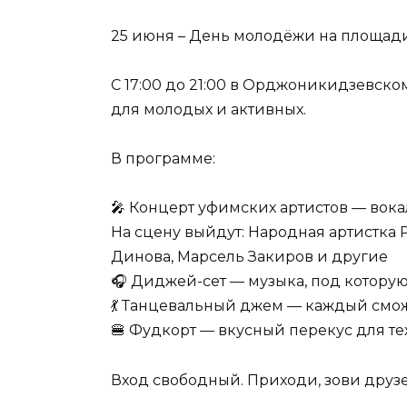
25 июня – День молодёжи на площад
С 17:00 до 21:00 в Орджоникидзевск
для молодых и активных.
В программе:
🎤 Концерт уфимских артистов — вокал
На сцену выйдут: Народная артистка 
Динова, Марсель Закиров и другие
🎧 Диджей-сет — музыка, под которую
💃 Танцевальный джем — каждый смож
🍔 Фудкорт — вкусный перекус для тех
Вход свободный. Приходи, зови друзе