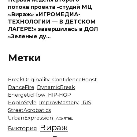
потока проекта -студий МЦ
«Вираж» «ИГРОМЕДИА-
ТЕХНОЛОГИИ — В ДЕТСКОМ
ЛАГЕРЕ!» завершилась в ДОЛ
«Зеленые ду…
Метки
BreakOriginality
ConfidenceBoost
DanceFire
DynamicBreak
EnergeticFlow
HIP-HOP
HopInStyle
ImprovMastery
IRIS
StreetAcrobatics
UrbanExpression
Асылташ
Вираж
Виктория