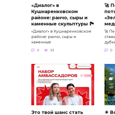
«Диалог» в
🚀 
Кушнаренковском
пот
районе: ранчо, сыры и
«Зе
каменные скульптуры 🏞
мед
«Диалог» в Кушнаренковском
🚀 Пе
районе: ранчо, сыры и
стаж
каменные
дубк
0
35
0
Это твой шанс стать
☀ В