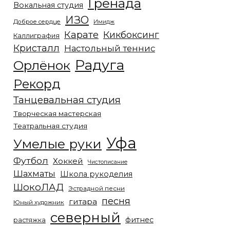
Гренада
Вокальная студия
ИЗО
Доброе сердце
Имидж
Карате
Кикбоксинг
Каллиграфия
Кристалл
Настольный теннис
Радуга
Орлёнок
Рекорд
Танцевальная студия
Творческая мастерская
Театральная студия
Уфа
Умелые руки
Футбол
Хоккей
Чистописание
Шахматы
Школа рукоделия
ШокоЛАД
Эстрадной песни
песня
гитара
Юный художник
северный
фитнес
растяжка