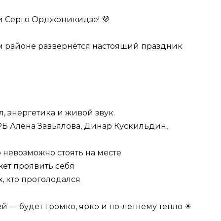
и Серго Орджоникидзе! 💜
ом районе развернётся настоящий праздник
, энергетика и живой звук.
РБ Алёна Завьялова, Динар Кускильдин,
 невозможно стоять на месте
ет проявить себя
, кто проголодался
й — будет громко, ярко и по-летнему тепло ☀