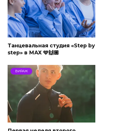
Танцевальная студия «Step by
step» в МАХ 🩵🙌🏼
ВИРАЖ
Первая неделя второго